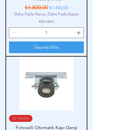
Normal Fiyat
İndirimli Fiyat
₺1.800,00
₺1.450,00
Daha Fazla Harca, Daha Fazla Kazan
KDV dahil
Sepete Ekle
En Yeniler
Fotoselli Otomatik Kapı Gergi