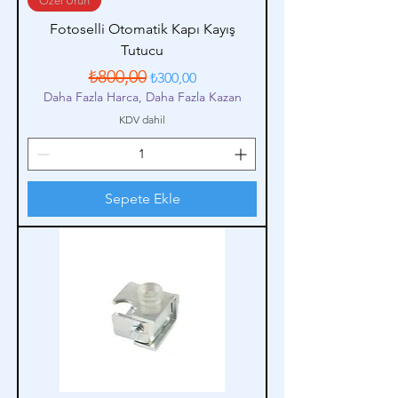
Özel Ürün
Fotoselli Otomatik Kapı Kayış
Tutucu
Normal Fiyat
İndirimli Fiyat
₺800,00
₺300,00
Daha Fazla Harca, Daha Fazla Kazan
KDV dahil
Sepete Ekle