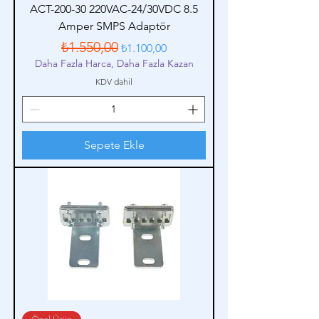
ACT-200-30 220VAC-24/30VDC 8.5
Amper SMPS Adaptör
Normal Fiyat
İndirimli Fiyat
₺1.550,00
₺1.100,00
Daha Fazla Harca, Daha Fazla Kazan
KDV dahil
Sepete Ekle