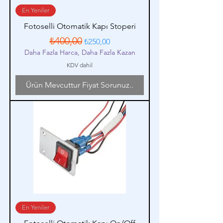
En Yeniler
Fotoselli Otomatik Kapı Stoperi
Normal Fiyat
İndirimli Fiyat
₺400,00
₺250,00
Daha Fazla Harca, Daha Fazla Kazan
KDV dahil
Ürün Mevcuttur Fiyat Sorunuz..
En Yeniler