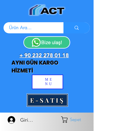
Bize ulaş!
+ 90 232 278 01 18
AYNI GÜN KARGO
HİZMETİ
ME
NU
E-SATIŞ
Sepet
Giriş Yap