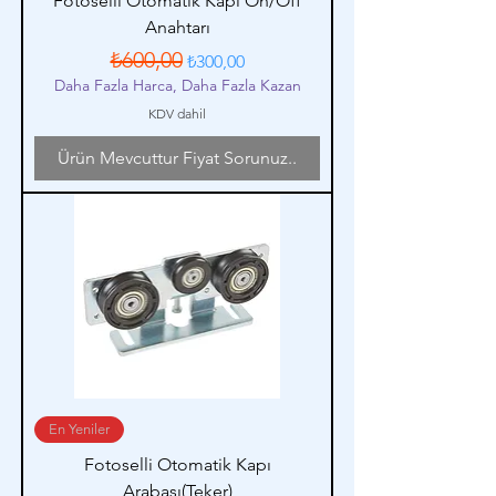
Fotoselli Otomatik Kapı On/Off
Anahtarı
Normal Fiyat
İndirimli Fiyat
₺600,00
₺300,00
Daha Fazla Harca, Daha Fazla Kazan
KDV dahil
Ürün Mevcuttur Fiyat Sorunuz..
En Yeniler
Fotoselli Otomatik Kapı
Arabası(Teker)