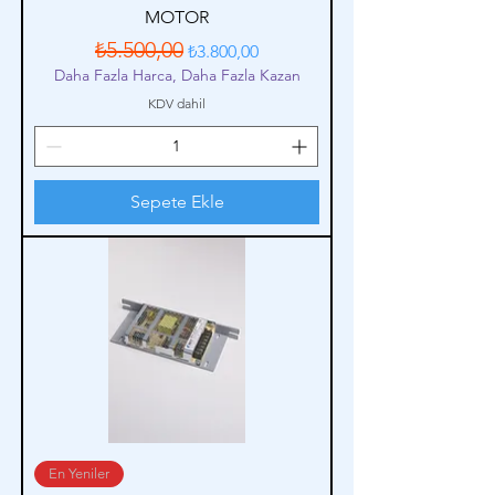
MOTOR
Normal Fiyat
İndirimli Fiyat
₺5.500,00
₺3.800,00
Daha Fazla Harca, Daha Fazla Kazan
KDV dahil
Sepete Ekle
En Yeniler