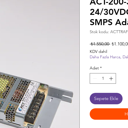
ACT-200-
24/30VD
SMPS Ad
Stok kodu: ACTTRA
Normal
 ₺1.550,00 
₺1.100,0
Fiyat
KDV dahil
Daha Fazla Harca, Da
Adet
*
Sepete Ekle
H