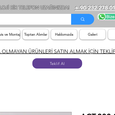
+ 90 232 278 01
OJİ BİR TELEFON UZAĞINIZDA!
Bize
vis ve Montaj
Toptan Alımlar
Hakkımızda
Galeri
 OLMAYAN ÜRÜNLERİ SATIN ALMAK İÇİN TEKLİF 
Teklif Al