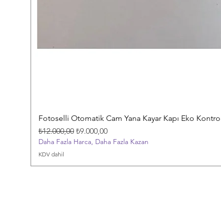
Fotoselli Otomatik Cam Yana Kayar Kapı Eko Kontrol 
Normal Fiyat
İndirimli Fiyat
₺12.000,00
₺9.000,00
Daha Fazla Harca, Daha Fazla Kazan
KDV dahil