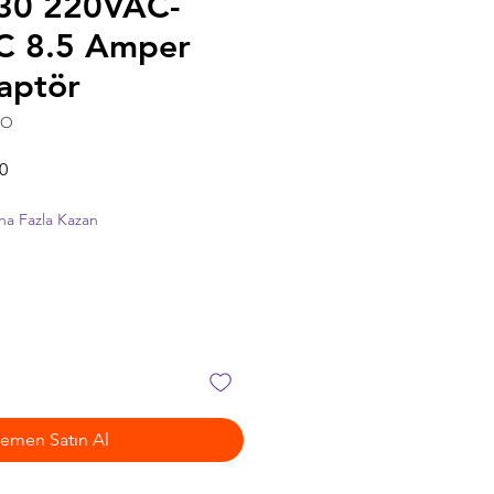
30 220VAC-
C 8.5 Amper
aptör
FO
İndirimli
0
Fiyat
ha Fazla Kazan
emen Satın Al