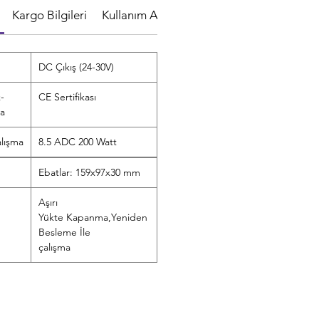
Kargo Bilgileri
Kullanım Alanları
Kullanım Amacı
Mon
DC Çıkış (24-30V)
-
CE Sertifikası
ma
lışma
8.5 ADC 200 Watt
Ebatlar: 159x97x30 mm
Aşırı
Yükte Kapanma,Yeniden
Besleme İle
çalışma