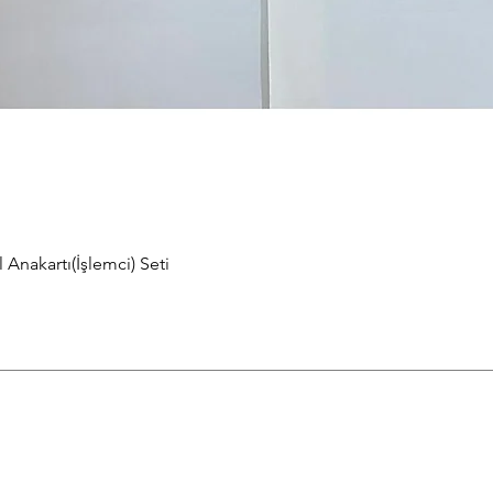
Anakartı(İşlemci) Seti
Hızlı Bakış